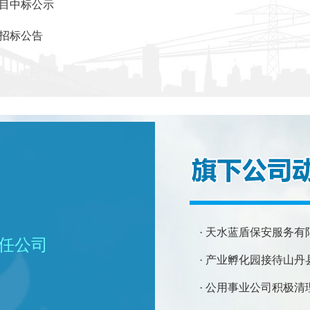
项目中标公示
次招标公告
· 天水蓝盾保安服务
责任公司
· 产业孵化园接待山
· 公用事业公司积极清