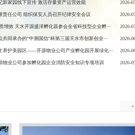
成纪新家园线下宣传 激活存量资产运营效能
2026-0
有限责任公司 组织保安人员召开纪律安全会议
2026-0
提质增效 天水开源盛泽孵化器参会全省科技型企业孵···
2026-0
位共同承办的“中测国信”杯第三届天水市创新创业···
2026-0
主养护美园区——开源物业公司产业孵化园开展绿化···
2026-0
开源物业公司参加孵化园企业消防安全知识专项培训
2026-0