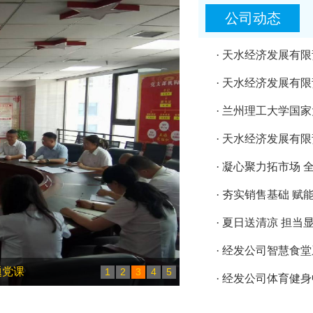
公司动态
· 天水经济发展有
· 天水经济发展有
· 兰州理工大学国
· 天水经济发展有
· 凝心聚力拓市场 
· 夯实销售基础 
· 夏日送清凉 担当
· 经发公司智慧食
题党课
1
2
3
4
5
· 经发公司体育健