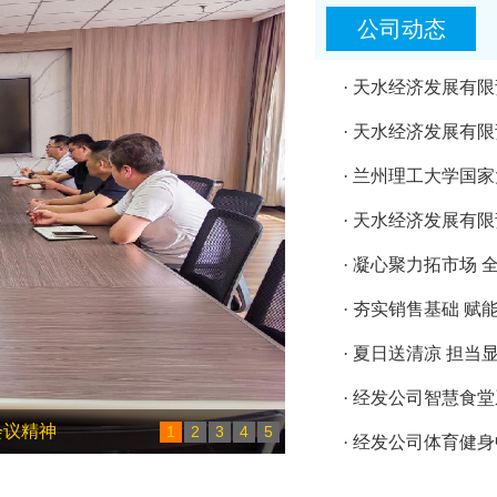
公司动态
· 天水经济发展有
· 天水经济发展有
· 兰州理工大学国
· 天水经济发展有
· 凝心聚力拓市场 
· 夯实销售基础 
· 夏日送清凉 担当
· 经发公司智慧食
会议精神
1
2
3
4
5
· 经发公司体育健