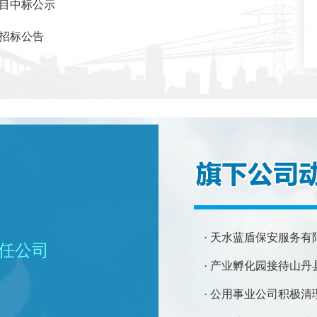
项目中标公示
次招标公告
· 天水蓝盾保安服务
责任公司
· 产业孵化园接待山
· 公用事业公司积极清