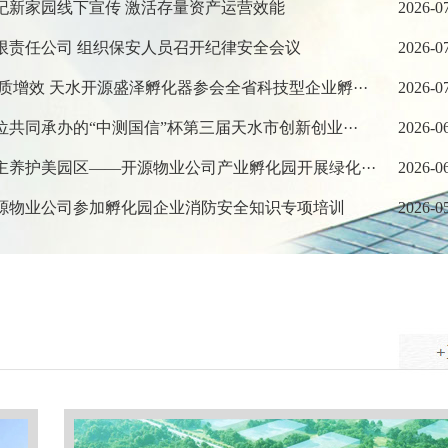
成纪新家园线下宣传 激活存量资产运营效能
2026-0
有限责任公司 组织保安人员召开纪律安全会议
2026-0
提质增效 天水开源盛泽孵化器参会全省科技型企业孵···
2026-0
位共同承办的“中测国信”杯第三届天水市创新创业···
2026-0
主养护美园区——开源物业公司产业孵化园开展绿化···
2026-0
开源物业公司参加孵化园企业消防安全知识专项培训
2026-0