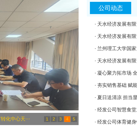
公司动态
· 天水经济发展有
· 天水经济发展有
· 兰州理工大学国
· 天水经济发展有
· 凝心聚力拓市场 
· 夯实销售基础 
· 夏日送清凉 担当
· 经发公司智慧食
化中心天···
1
2
3
4
5
· 经发公司体育健