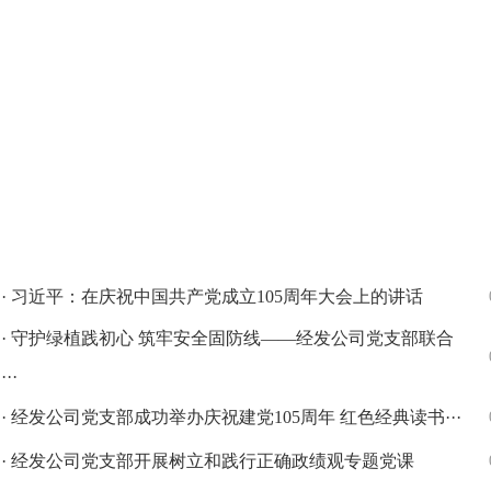
在职参保人员大额医保费用的通知[2026-01-04]
· 
· 习近平：在庆祝中国共产党成立105周年大会上的讲话
· 守护绿植践初心 筑牢安全固防线——经发公司党支部联合
···
· 经发公司党支部成功举办庆祝建党105周年 红色经典读书···
· 经发公司党支部开展树立和践行正确政绩观专题党课