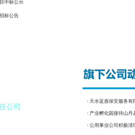
项目中标公示
次招标公告
· 天水蓝盾保安服务
责任公司
· 产业孵化园接待山
· 公用事业公司积极清