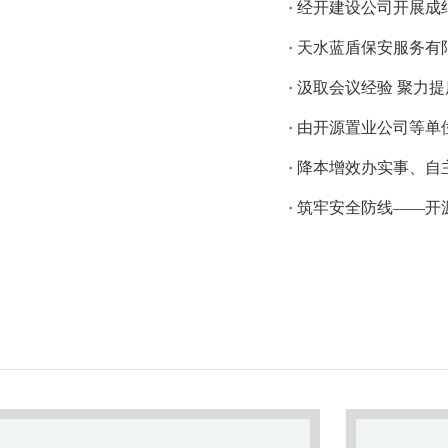
· 经开建设公司开展
· 天水蓝盾保安服务
· 汲取会议经验 聚力
· 由开源置业公司等单
· 降本增效办实事、自
· 筑牢安全防线——